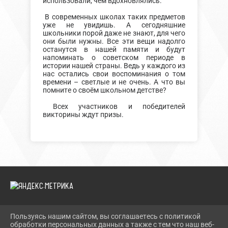
использовали, чем вдохновлялись.
В современных школах таких предметов
уже не увидишь. А сегодняшние
школьники порой даже не знают, для чего
они были нужны. Все эти вещи надолго
останутся в нашей памяти и будут
напоминать о советском периоде в
истории нашей страны. Ведь у каждого из
нас остались свои воспоминания о том
времени – светлые и не очень. А что вы
помните о своём школьном детстве?
Всех участников и победителей
викторины ждут призы.
Пользуясь нашим сайтом, вы соглашаетесь с политикой
2026 Г. MUZEYMELNIKOVO.RU
обработки персональных данных а также с тем что наш веб-