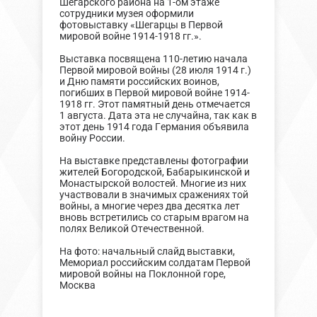
Шегарского района на 1-ом этаже
сотрудники музея оформили
фотовыставку «Шегарцы в Первой
мировой войне 1914-1918 гг.».
Выставка посвящена 110-летию начала
Первой мировой войны (28 июля 1914 г.)
и Дню памяти российских воинов,
погибших в Первой мировой войне 1914-
1918 гг. Этот памятный день отмечается
1 августа. Дата эта не случайна, так как в
этот день 1914 года Германия объявила
войну России.
На выставке представлены фотографии
жителей Богородской, Бабарыкинской и
Монастырской волостей. Многие из них
участвовали в значимых сражениях той
войны, а многие через два десятка лет
вновь встретились со старым врагом на
полях Великой Отечественной.
На фото: начальный слайд выставки,
Мемориал российским солдатам Первой
мировой войны на Поклонной горе,
Москва