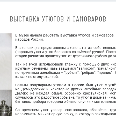
ВЫСТАВКА УТЮГОВ И САМОВАРОВ
В музее начала работать выставка утюгов и самоваров,
народов России.
В экспозиции представлены экспонаты из собственных
(паровые) утюги, утюг-болванка со съёмной ручкой. Пос
стадии развития прошел утюг: от деревянного рубеля до 
Так на Руси использовали глажку с помощью двух ин
круглым сечением, называвшемся “валиком”, “качалкой”
поперечными желобками – “рубель”, “ребрак”, “праник”.
катали по столу скалкой.
Самым популярным утюгом в России был утюг с углём
на Демидовских и некоторые других литейных завода
Далеко не каждая семья, особенно крестьянская, мог
случалось это радостное событие, то утюг в доме занимал
бытовых прибора говорили о благополучии и материальн
Со временем утюг усовершенствовался, обзавёлся тр
напоминать миниатюрную печку, в которую закладывали