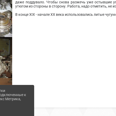
даже поддувало. Чтобы снова разжечь уже остывшие уг
утюгом из стороны в сторону. Работа, надо отметить, не из
В конце XIX - начале XX века использовались литые чугун
тки
 подключенные к
екс Метрика,