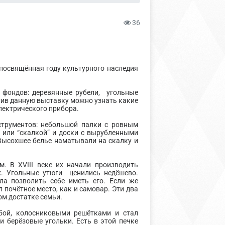
36
 посвящённая году культурного наследия
 фондов: деревянные рубели, угольные
етив данную выставку можно узнать какие
электрического прибора.
струментов: небольшой палки с ровным
 или “скалкой” и доски с вырубленными
 Высохшее белье наматывали на скалку и
. В XVIII веке их начали производить
х. Угольные утюги ценились недёшево.
ла позволить себе иметь его. Если же
 почётное место, как и самовар. Эти два
ом достатке семьи.
убой, колосниковыми решётками и стал
 берёзовые угольки. Есть в этой печке